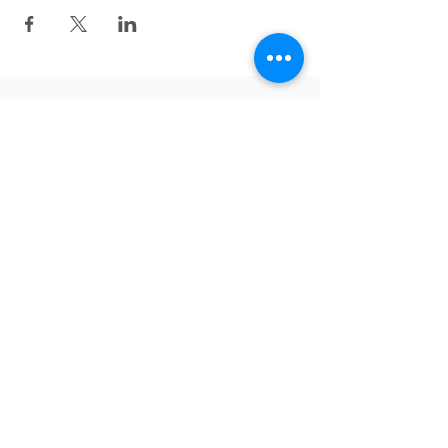
v
ề
lại bên trên
theo dõi trên Facebook
English
Tiếng Việt
Deutsch