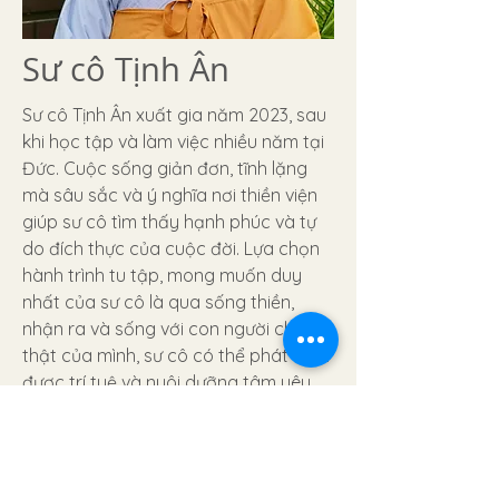
Sư cô Tịnh Ân
Sư cô Tịnh Ân xuất gia năm 2023, sau
khi học tập và làm việc nhiều năm tại
Đức. Cuộc sống giản đơn, tĩnh lặng
mà sâu sắc và ý nghĩa nơi thiền viện
giúp sư cô tìm thấy hạnh phúc và tự
do đích thực của cuộc đời. Lựa chọn
hành trình tu tập, mong muốn duy
nhất của sư cô là qua sống thiền,
nhận ra và sống với con người chân
thật của mình, sư cô có thể phát triển
được trí tuệ và nuôi dưỡng tâm yêu
thương của mình lớn mạnh để đi khắp
nơi trên thế giới khai sáng, giúp cho
mọi người ai cũng đạt được giác ngộ
và vượt thoát khổ đau.