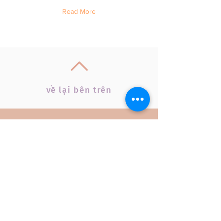
Read More
v
ề
lại bên trên
theo dõi trên Facebook
English
Tiếng Việt