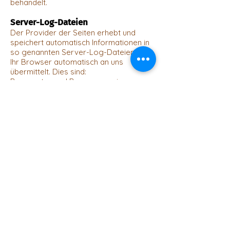
behandelt.
Server-Log-Dateien
Der Provider der Seiten erhebt und
speichert automatisch Informationen in
so genannten Server-Log-Dateien, die
Ihr Browser automatisch an uns
übermittelt. Dies sind:
Browsertyp und Browserversion
verwendetes Betriebssystem
Referrer URL
Hostname des zugreifenden Rechners
Uhrzeit der Serveranfrage
IP-Adresse
Eine Zusammenführung dieser Daten
mit anderen Datenquellen wird nicht
vorgenommen.
Grundlage für die Datenverarbeitung ist
Art. 6 Abs. 1 lit. b DSGVO, der die
Verarbeitung von Daten zur Erfüllung
eines Vertrags oder vorvertraglicher
Maßnahmen gestattet.
Verarbeiten von Daten (Kunden-