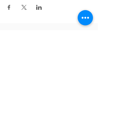
v
ề
lại bên trên
theo dõi trên Facebook
English
Tiếng Việt
Deutsch