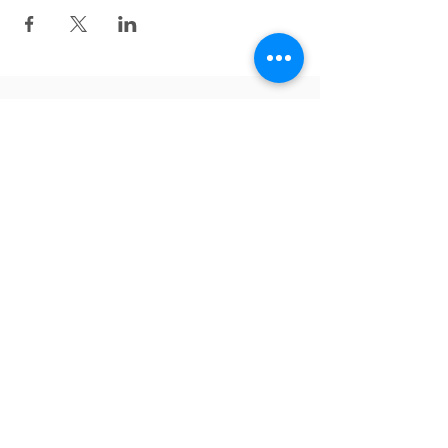
v
ề
lại bên trên
theo dõi trên Facebook
English
Tiếng Việt
Deutsch