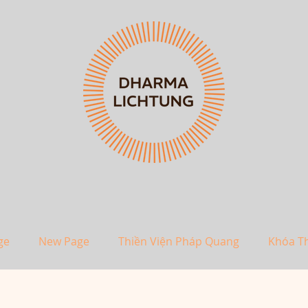
ge
New Page
Thiền Viện Pháp Quang
Khóa T