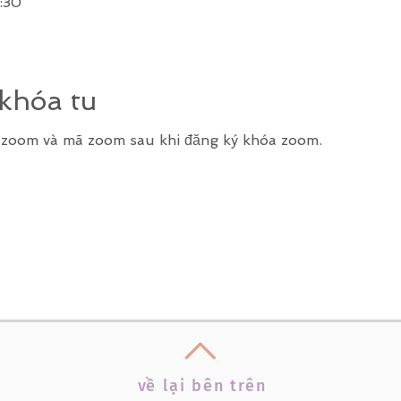
:30
 khóa tu
k zoom và mã zoom sau khi đăng ký khóa zoom.
v
ề
lại bên trên