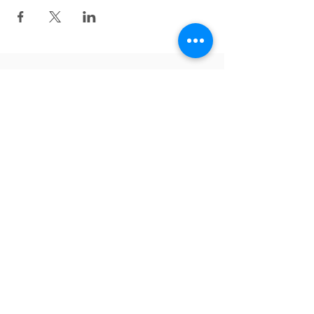
v
ề
lại bên trên
theo dõi trên Facebook
English
Tiếng Việt
Deutsch