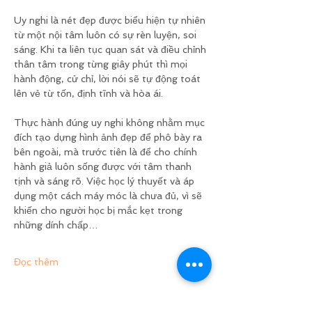
Uy nghi là nét đẹp được biểu hiện tự nhiên 
từ một nội tâm luôn có sự rèn luyện, soi 
sáng. Khi ta liên tục quan sát và điều chỉnh 
thân tâm trong từng giây phút thì mọi 
hành động, cử chỉ, lời nói sẽ tự động toát 
lên vẻ từ tốn, định tĩnh và hòa ái.
Thực hành đúng uy nghi không nhằm mục 
đích tạo dựng hình ảnh đẹp để phô bày ra 
bên ngoài, mà trước tiên là để cho chính 
hành giả luôn sống được với tâm thanh 
tịnh và sáng rõ. Việc học lý thuyết và áp 
dụng một cách máy móc là chưa đủ, vì sẽ 
khiến cho người học bị mắc kẹt trong 
những dính chấp…
Đọc thêm
Chia sẻ