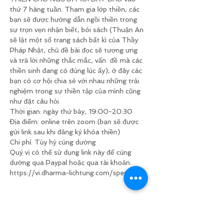
thứ 7 hàng tuần. Tham gia lớp thiền, các 
bạn sẽ được hướng dẫn ngồi thiền trong 
sự trọn vẹn nhận biết, bói sách (Thuận An 
sẽ lật một số trang sách bất kì của Thầy 
Pháp Nhật, chủ đề bài đọc sẽ tương ưng 
và trả lời những thắc mắc, vấn  đề mà các 
thiền sinh đang có đúng lúc ấy), ở đây các 
bạn có cơ hội chia sẻ với nhau những trải 
nghiệm trong sự thiền tập của mình cũng 
như đặt câu hỏi.
Thời gian: ngày thứ bảy, 19:00-20:30
Địa điểm: online trên zoom (bạn sẽ được 
gửi link sau khi đăng ký khóa thiền)
Chi phí: Tùy hỷ cúng dường
Quý vị có thể sử dụng link này để cúng 
dường qua Paypal hoặc qua tài khoản:
https://vi.dharma-lichtung.com/spenden
Chia sẻ