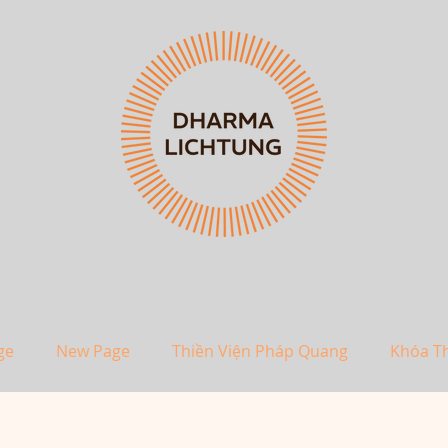
ge
New Page
Thiền Viện Pháp Quang
Khóa T