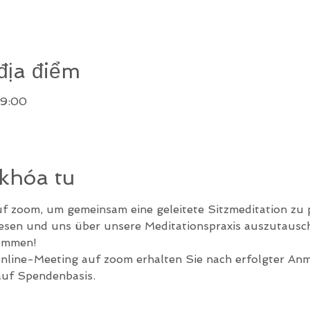
địa điểm
19:00
 khóa tu
uf zoom, um gemeinsam eine geleitete Sitzmeditation zu p
lesen und uns über unsere Meditationspraxis auszutausc
kommen!
line-Meeting auf zoom erhalten Sie nach erfolgter An
auf Spendenbasis.