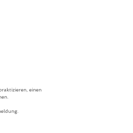
raktizieren, einen 
hen.
meldung.