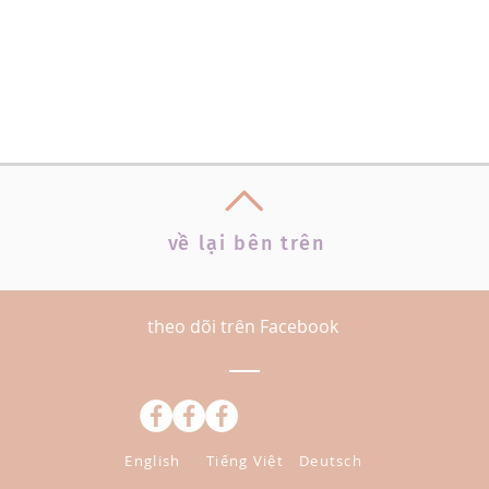
v
ề
lại bên trên
theo dõi trên Facebook
English
Tiếng Việt
Deutsch