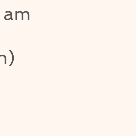
n am
h)