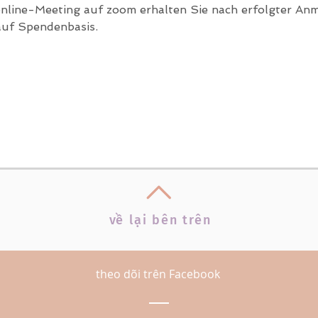
line-Meeting auf zoom erhalten Sie nach erfolgter An
auf Spendenbasis.
v
ề
lại bên trên
theo dõi trên Facebook