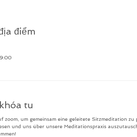
địa điểm
19:00
 khóa tu
uf zoom, um gemeinsam eine geleitete Sitzmeditation zu p
lesen und uns über unsere Meditationspraxis auszutausc
kommen!