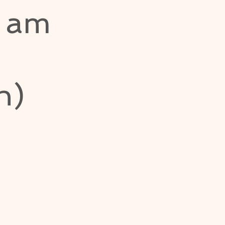
n am
h)