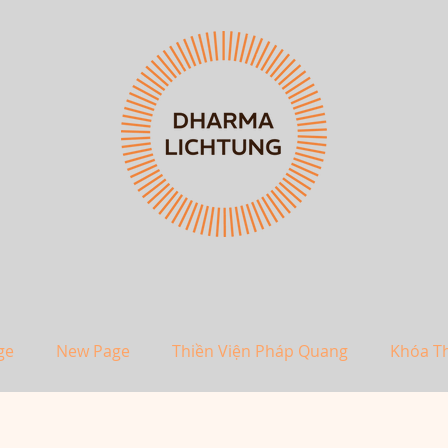
ge
New Page
Thiền Viện Pháp Quang
Khóa T