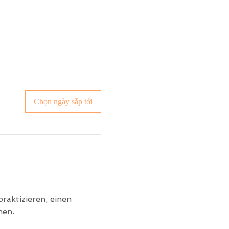
Chọn ngày sắp tới
raktizieren, einen 
hen.