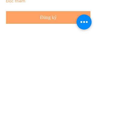
Đọc thêm
Đăng ký
Chia sẻ
v
ề
lại bên trên
theo dõi trên Facebook