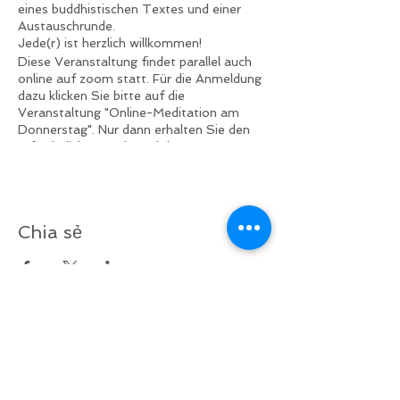
eines buddhistischen Textes und einer
Austauschrunde.
Jede(r) ist herzlich willkommen!
Diese Veranstaltung findet parallel auch
online auf zoom statt. Für die Anmeldung
dazu klicken Sie bitte auf die
Veranstaltung "Online-Meditation am
Donnerstag". Nur dann erhalten Sie den
erforderlichen Code und das Passwort.
Diese Veranstaltung ist auf Spendenbasis.
Chia sẻ
v
ề
lại bên trên